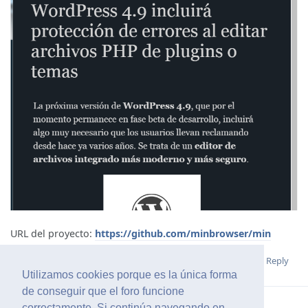
URL del proyecto:
https://github.com/minbrowser/min
Reply
Terminal
likes this
.
Utilizamos cookies porque es la única forma
de conseguir que el foro funcione
correctamente. Si continúa navegando en