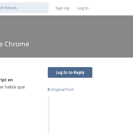
Sign Up
Log In
le Chrome
Log In to Reply
ipt en
ue había que
Original Post