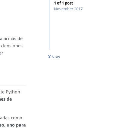
1
of
1
post
November 2017
 alarmas de
extensiones
ar
Now
ete Python
nes de
ctadas como
so, uno para