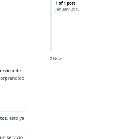
1
of
1
post
January 2018
Now
ervicio de
 sorprendido
stos
, esto ya
 un servicio