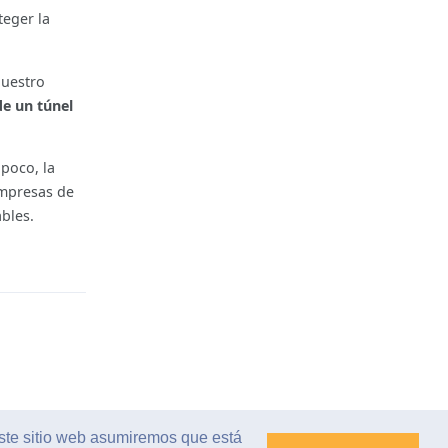
teger la
nuestro
de un túnel
 poco, la
mpresas de
bles.
Reply
este sitio web asumiremos que está