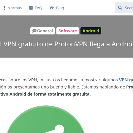
Normas
FAQ
Blog
General
Software
Android
l VPN gratuito de ProtonVPN llega a Andro
eces sobre los VPN, incluso os llegamos a mostrar algunos
VPN gr
asión os presentamos uno bueno y fiable. Estamos hablando de
Pr
itivo Android de forma totalmente gratuita
.