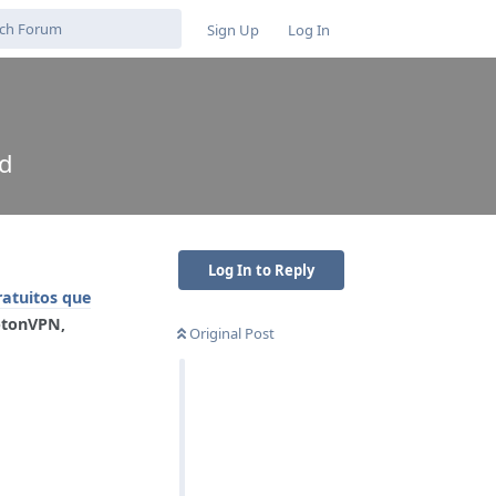
Sign Up
Log In
id
Log In to Reply
atuitos que
otonVPN,
Original Post