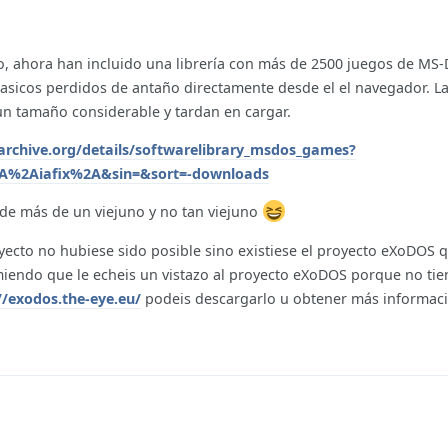
co, ahora han incluido una librería con más de 2500 juegos de MS
asicos perdidos de antaño directamente desde el el navegador. L
un tamaño considerable y tardan en cargar.
/archive.org/details/softwarelibrary_msdos_games?
A%2Aiafix%2A&sin=&sort=-downloads
 de más de un viejuno y no tan viejuno
ecto no hubiese sido posible sino existiese el proyecto eXoDOS q
miendo que le echeis un vistazo al proyecto eXoDOS porque no tie
//exodos.the-eye.eu/
podeis descargarlo u obtener más informac