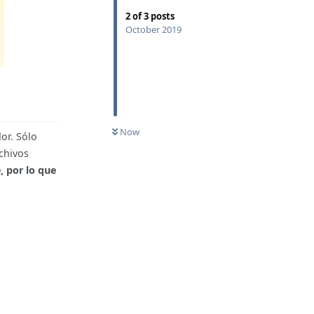
2
of
3
posts
October 2019
Now
or. Sólo
chivos
 por lo que