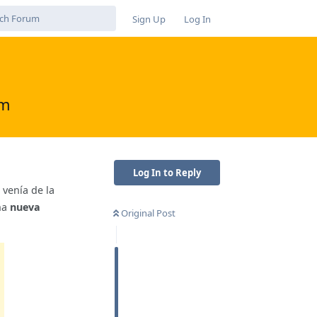
Sign Up
Log In
om
Log In to Reply
 venía de la
na
nueva
Original Post