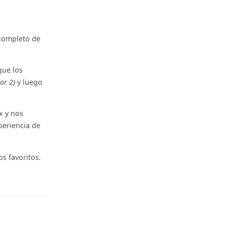
 completo de
que los
or 2)
y luego
x y nos
periencia de
s favoritos.
Reply