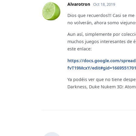
Alvarotron
Oct 18, 2019
Dios que recuerdos!!! Casi se me 
no volverán, ahora somo viejunos
Aun así, simplemente por colecc
muchos juegos interesantes de ép
este enlace:
https://docs.google.com/spre
fvT19McxY/edit#gid=166955170
Ya podéis ver que no tiene desper
Darkness, Duke Nukem 3D: Atomic