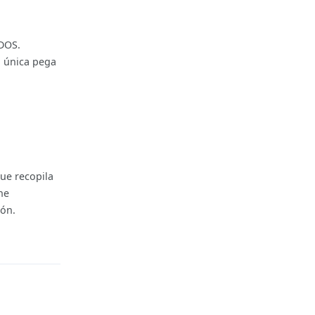
-DOS.
a única pega
ue recopila
ne
ión.
Reply