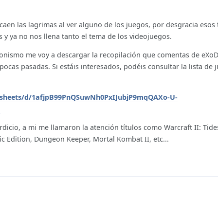
caen las lagrimas al ver alguno de los juegos, por desgracia esos
 y ya no nos llena tanto el tema de los videojuegos.
ionismo me voy a descargar la recopilación que comentas de eXoD
ocas pasadas. Si estáis interesados, podéis consultar la lista de 
adsheets/d/1afjpB99PnQSuwNh0PxIJubjP9mqQAXo-U-
1
dicio, a mi me llamaron la atención títulos como Warcraft II: Tide
 Edition, Dungeon Keeper, Mortal Kombat II, etc...