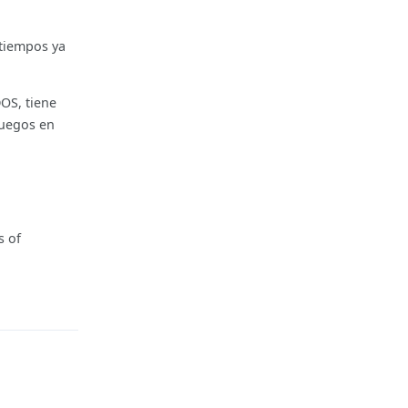
 tiempos ya
OS, tiene
juegos en
s of
Reply