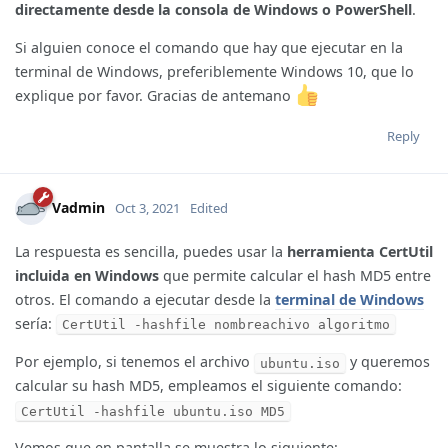
directamente desde la consola de Windows o PowerShell
.
Si alguien conoce el comando que hay que ejecutar en la
terminal de Windows, preferiblemente Windows 10, que lo
explique por favor. Gracias de antemano
Reply
Vadmin
Oct 3, 2021
Edited
La respuesta es sencilla, puedes usar la
herramienta CertUtil
incluida en Windows
que permite calcular el hash MD5 entre
otros. El comando a ejecutar desde la
terminal de Windows
sería:
CertUtil -hashfile nombreachivo algoritmo
Por ejemplo, si tenemos el archivo
y queremos
ubuntu.iso
calcular su hash MD5, empleamos el siguiente comando:
CertUtil -hashfile ubuntu.iso MD5
Vemos que en pantalla se muestra lo siguiente: