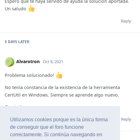
Espero que te haya servido de ayuda la solución aportada.
Un saludo
Reply
5 DAYS
LATER
Alvarotron
Oct 8, 2021
Problema solucionado!
No tenía constancia de la existencia de la herramienta
CertUtil en Windows. Siempre se aprende algo nuevo.
Gracias!
Reply
Vadmin
likes this
.
Utilizamos cookies porque es la única forma
de conseguir que el foro funcione
correctamente. Si continúa navegando en