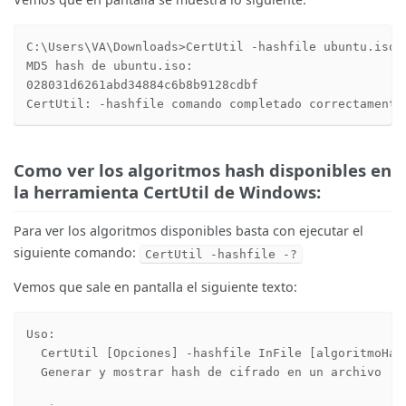
C:\Users\VA\Downloads>CertUtil -hashfile ubuntu.iso M
MD5 hash de ubuntu.iso:

028031d6261abd34884c6b8b9128cdbf

CertUtil: -hashfile comando completado correctamente
Como ver los algoritmos hash disponibles en
la herramienta CertUtil de Windows:
Para ver los algoritmos disponibles basta con ejecutar el
siguiente comando:
CertUtil -hashfile -?
Vemos que sale en pantalla el siguiente texto:
Uso:

  CertUtil [Opciones] -hashfile InFile [algoritmoHash
  Generar y mostrar hash de cifrado en un archivo
