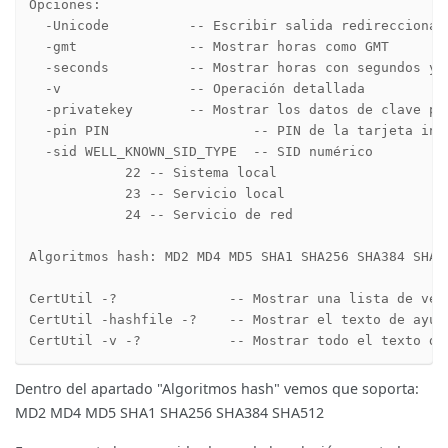
Opciones:

  -Unicode          -- Escribir salida redireccionada
  -gmt              -- Mostrar horas como GMT

  -seconds          -- Mostrar horas con segundos y m
  -v                -- Operación detallada

  -privatekey       -- Mostrar los datos de clave pri
  -pin PIN                  -- PIN de la tarjeta inte
  -sid WELL_KNOWN_SID_TYPE  -- SID numérico

            22 -- Sistema local

            23 -- Servicio local

            24 -- Servicio de red

Algoritmos hash: MD2 MD4 MD5 SHA1 SHA256 SHA384 SHA51
CertUtil -?              -- Mostrar una lista de verb
CertUtil -hashfile -?    -- Mostrar el texto de ayuda
CertUtil -v -?           -- Mostrar todo el texto de
Dentro del apartado "Algoritmos hash" vemos que soporta:
MD2 MD4 MD5 SHA1 SHA256 SHA384 SHA512