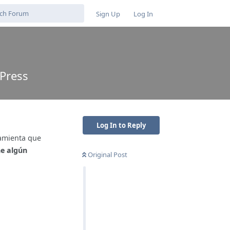
Sign Up
Log In
Press
Log In to Reply
amienta que
ne algún
Original Post