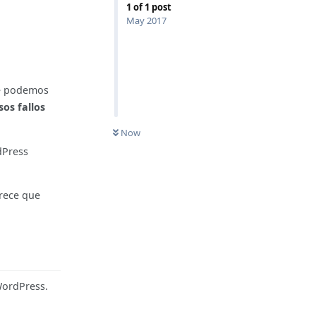
1
of
1
post
May 2017
e podemos
os fallos
Now
dPress
arece que
WordPress.