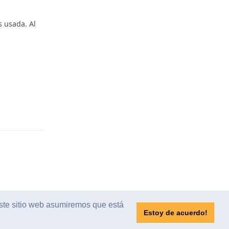
 usada. Al
Reply
este sitio web asumiremos que está
Estoy de acuerdo!