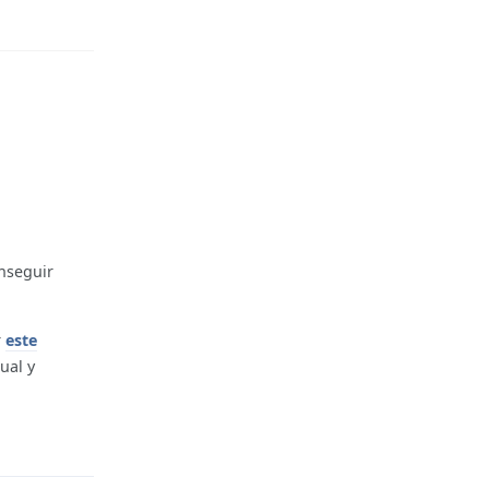
nseguir
r
este
ual y
Reply