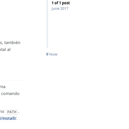
1
of
1
post
June 2017
s, también
tal al
Now
ema
el comando
rno
.
PATH
/install/
.