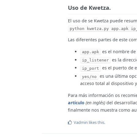
Uso de Kwetza.
El uso de se Kwetza puede resum
python kwetza.py app.apk ip
Las diferentes partes de este co
es el nombre de 
app.apk
es la direcc
ip_listener
es el puerto de 
ip_port
es una última opc
yes/no
acceso total al dispositivo 
Para más información os recomi
artículo
(en inglés)
del desarrolla
finalmente nos muestra como au
Vadmin
likes this
.