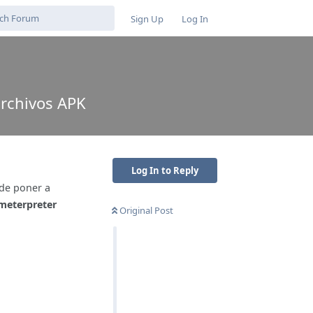
Sign Up
Log In
archivos APK
Log In to Reply
 de poner a
 meterpreter
Original Post