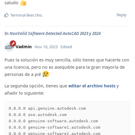
saludo
Reply
Terminal
likes this
.
In
NonValid Software Detected AutoCAD 2023 y 2024
Vadmin
Nov 10, 2023
Edited
Pues la solución es muy sencilla, sólo tienes que hacerte con
una licencia, pero no es asequible para la gran mayoría de
personas de a pié
La segunda opción, tienes que
editar el archivo hosts
y
añadir lo siguiente:
0.0.0.0 api.genuine.autodesk.com

0.0.0.0 ase.autodesk.com

0.0.0.0 genuine-software.autodesk.com

0.0.0.0 genuine-software1.autodesk.com

0.0.0.0 genuine-software2.autodesk.com