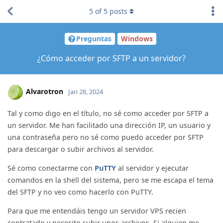
5
of
5
posts
Preguntas
Windows
¿Cómo acceder por SFTP a un servidor?
Alvarotron
Jan 28, 2024
Tal y como digo en el título, no sé como acceder por SFTP a
un servidor. Me han facilitado una dirección IP, un usuario y
una contraseña pero no sé como puedo acceder por SFTP
para descargar o subir archivos al servidor.
Sé como conectarme con
PuTTY
al servidor y ejecutar
comandos en la shell del sistema, pero se me escapa el tema
del SFTP y no veo como hacerlo con PuTTY.
Para que me entendáis tengo un servidor VPS recien
contratado y necesito subir unos archivos. Si alguien me