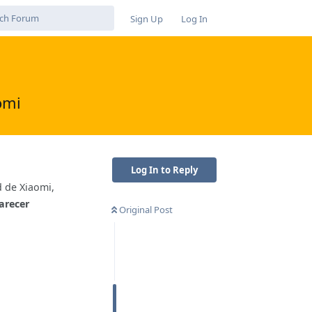
Sign Up
Log In
omi
Log In to Reply
 de Xiaomi,
arecer
Original Post