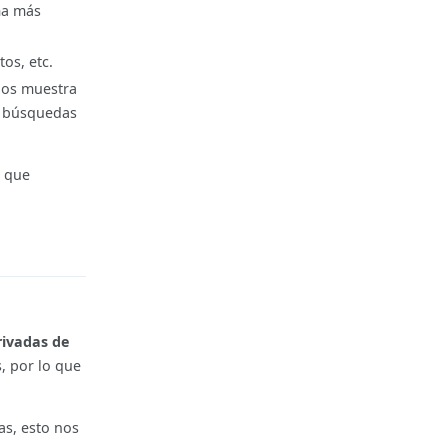
ma más
os, etc.
 nos muestra
r búsquedas
o que
Reply
rivadas de
, por lo que
as, esto nos