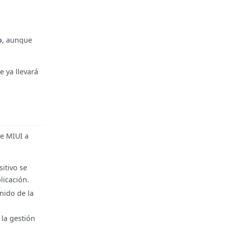
o
, aunque
e ya llevará
de MIUI a
itivo se
licación.
nido de la
la gestión