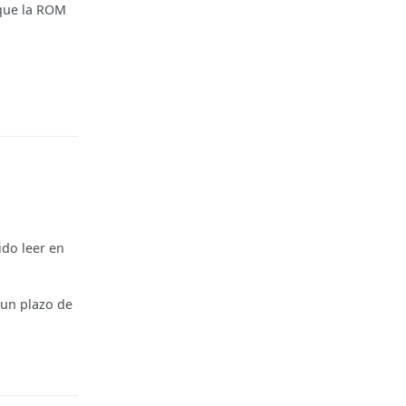
 que la ROM
Reply
do leer en
 un plazo de
Reply