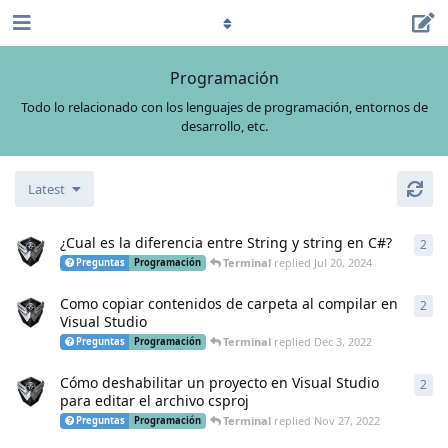
Programación
Todo lo relacionado con los lenguajes de programación, entornos de
desarrollo, etc.
Latest
¿Cual es la diferencia entre String y string en C#?
2
2
re
Terminal
replied
Jul 20, 2024
Preguntas
Programación
Como copiar contenidos de carpeta al compilar en
2
2
re
Visual Studio
Terminal
replied
Dec 3, 2022
Preguntas
Programación
Cómo deshabilitar un proyecto en Visual Studio
2
2
re
para editar el archivo csproj
Terminal
replied
Nov 27, 2022
Preguntas
Programación