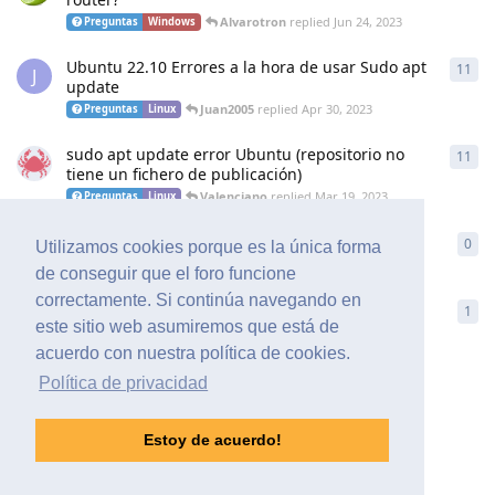
Alvarotron
replied
Jun 24, 2023
Preguntas
Windows
Ubuntu 22.10 Errores a la hora de usar Sudo apt
11
11
r
J
update
Juan2005
replied
Apr 30, 2023
Preguntas
Linux
sudo apt update error Ubuntu (repositorio no
11
11
r
tiene un fichero de publicación)
Valenciano
replied
Mar 19, 2023
Preguntas
Linux
problema Ubuntu 16.04 apt-get update
0
0
re
Utilizamos cookies porque es la única forma
A
Antonio715
started
Mar 19, 2023
Preguntas
Linux
de conseguir que el foro funcione
correctamente. Si continúa navegando en
Tengo un problema con apt-get update en kali
1
1
re
P
este sitio web asumiremos que está de
Vadmin
replied
Feb 23, 2023
Preguntas
Seguridad
acuerdo con nuestra política de cookies.
Política de privacidad
Load More
Estoy de acuerdo!