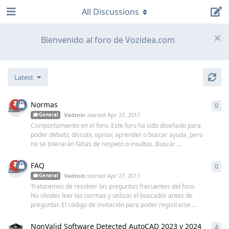
All Discussions
Bienvenido al foro de Vozidea.com
Latest
Normas
0
0
re
Vadmin
started
Apr 27, 2017
General
Comportamiento en el foro. Este foro ha sido diseñado para
poder debatir, discutir, opinar, aprender o buscar ayuda, pero
no se tolerarán faltas de respeto o insultos. Buscar ...
FAQ
0
0
re
Vadmin
started
Apr 27, 2017
General
Trataremos de resolver las preguntas frecuentes del foro.
No olvides leer las normas y utilizar el buscador antes de
preguntar. El código de invitación para poder registrarse ...
NonValid Software Detected AutoCAD 2023 y 2024
4
4
re