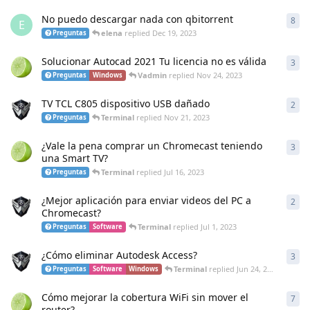
No puedo descargar nada con qbitorrent
8
8
re
E
elena
replied
Dec 19, 2023
Preguntas
Solucionar Autocad 2021 Tu licencia no es válida
3
3
re
Vadmin
replied
Nov 24, 2023
Preguntas
Windows
TV TCL C805 dispositivo USB dañado
2
2
re
Terminal
replied
Nov 21, 2023
Preguntas
¿Vale la pena comprar un Chromecast teniendo
3
3
re
una Smart TV?
Terminal
replied
Jul 16, 2023
Preguntas
¿Mejor aplicación para enviar videos del PC a
2
2
re
Chromecast?
Terminal
replied
Jul 1, 2023
Preguntas
Software
¿Cómo eliminar Autodesk Access?
3
3
re
Terminal
replied
Jun 24, 2023
Preguntas
Software
Windows
Cómo mejorar la cobertura WiFi sin mover el
7
7
re
router?