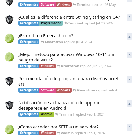
Terminal
replied
16 May
Preguntas
Software
Windows
¿Cual es la diferencia entre String y string en C#?
2
2
re
Terminal
replied
Jul 20, 2024
Preguntas
Programación
¿Es un timo Freecash.com?
2
2
re
Alvarotron
replied
Jul 4, 2024
Preguntas
¿Mejor método para activar Windows 10/11 sin
5
5
re
peligro de virus?
Alvarotron
replied
Jun 23, 2024
Preguntas
Windows
Recomendación de programa para diseños pixel
2
2
re
art
Alvarotron
replied
Feb 4, 2024
Preguntas
Software
Windows
Notificación de actualización de app no
2
2
re
desaparece en Android
Terminal
replied
Feb 1, 2024
Preguntas
Android
¿Cómo acceder por SFTP a un servidor?
4
4
re
Vadmin
replied
Feb 1, 2024
Preguntas
Windows